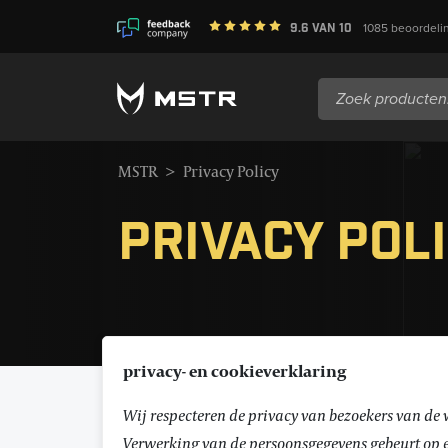
9.6
van
10
1085
beoordeli
Zoeken
naar:
MSTR
>
Privacy Policy
Privacy Pol
privacy- en cookieverklaring
Wij respecteren de privacy van bezoekers van de 
Verwerking van de persoonsgegevens gebeurt op ee