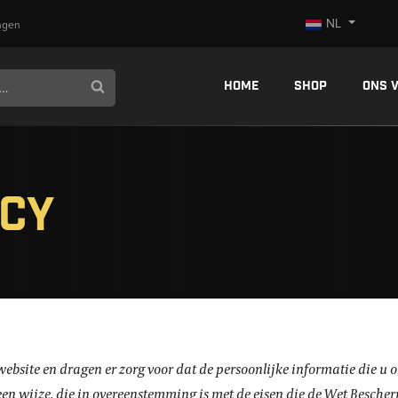
NL
ngen
Home
Shop
Ons 
icy
website en dragen er zorg voor dat de persoonlijke informatie die u 
n wijze, die in overeenstemming is met de eisen die de Wet Bescher