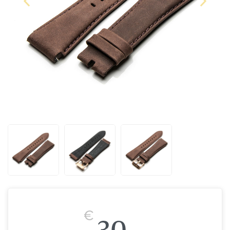
€
30,-