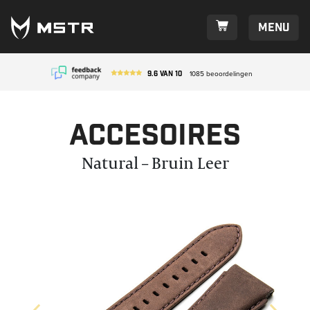
Menu
9.6
van
10
1085
beoordelingen
Accesoires
Natural – Bruin Leer