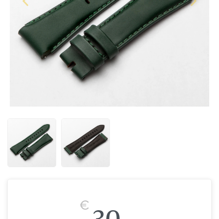
€
30,-