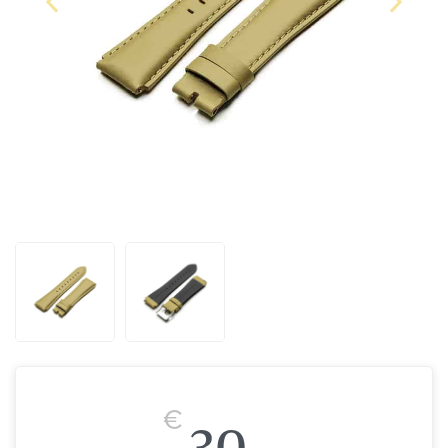
€
30,-