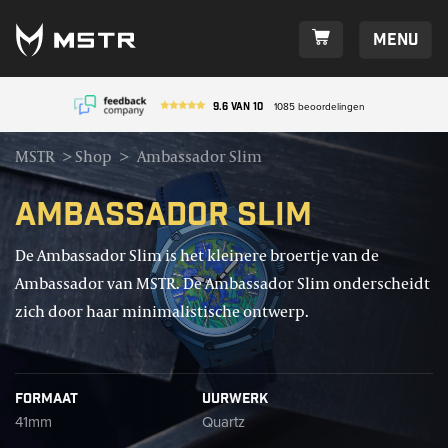
Menu
9.6
van
10
1085
beoordelingen
MSTR
>
Shop
>
Ambassador Slim
Ambassador Slim
De Ambassador Slim is het kleinere broertje van de
Ambassador van MSTR. De Ambassador Slim onderscheidt
zich door haar minimalistische ontwerp.
Formaat
Uurwerk
41mm
Quartz