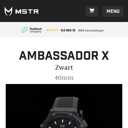
Menu
9.6
van
10
1085
beoordelingen
Ambassador X
Zwart
40mm