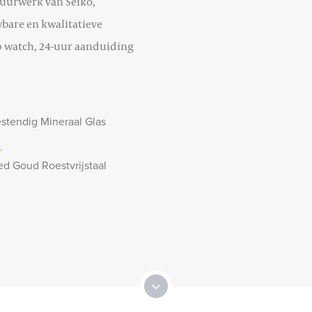
uurwerk van Seiko,
bare en kwalitatieve
 watch, 24-uur aanduiding
stendig Mineraal Glas
l
ed Goud Roestvrijstaal