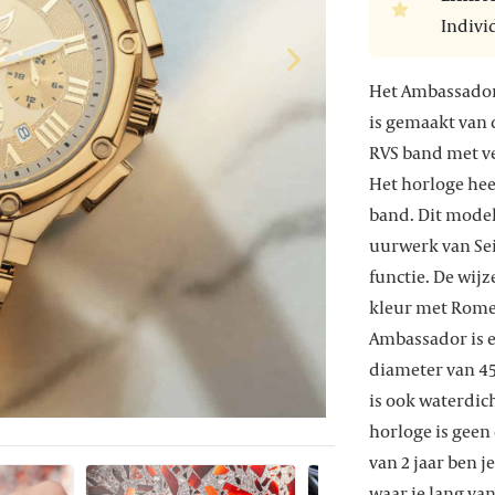
Indiv
Het Ambassador 
is gemaakt van d
RVS band met ve
Het horloge hee
band. Dit mode
uurwerk van Sei
functie. De wi
kleur met Romei
Ambassador is 
diameter van 4
is ook waterdi
horloge is geen
van 2 jaar ben j
waar je lang van