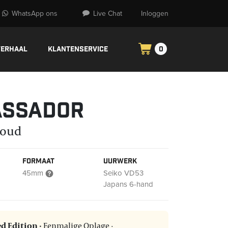
WhatsApp ons
Live Chat
Inloggen
verhaal
Klantenservice
0
ssador
Goud
Formaat
Uurwerk
45mm
Seiko VD53
Japans 6-hand
d Edition ·
Eenmalige Oplage ·