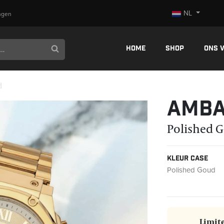
NL
ngen
Home
Shop
Ons 
d
Amba
Polished 
Kleur case
Polished Goud
Limite