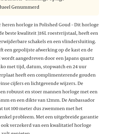
idueel Genummerd
heren horloge in Polished Goud – Dit horloge
e beste kwaliteit 316L roestvrijstaal, heeft een
rwijderbare schakels en een vlindersluiting.
ft een gepolijste afwerking op de kast en de
l wordt aangedreven door een Japans quartz
ko met tijd, datum, stopwatch en 24 uur
jzerplaat heeft een complimenterende gouden
nse cijfers en lichtgevende wijzers. De
een robuust en stoer mannen horloge met een
5mm en een dikte van 12mm. De Ambassador
cht tot 100 meter dus zwemmen met het
 enkel probleem. Met een uitgebreide garantie
e ook verzekerd van een kwalitatief horloge
 zult genieten.