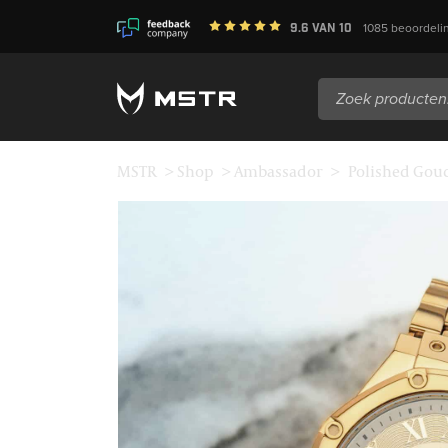
9.6
van
10
1085
beoordeli
Zoeken
naar:
MSTR
>
Shop
>
Ambassador
>
Polished Gou