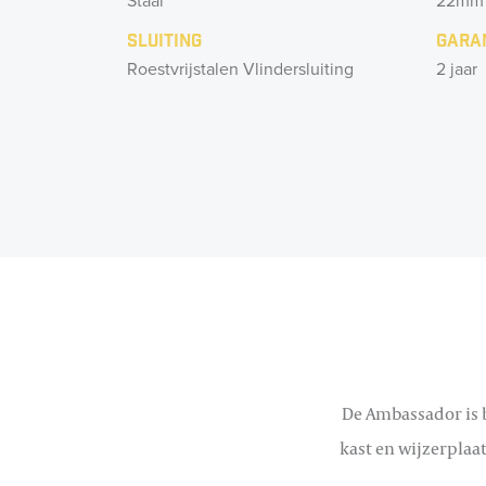
Staal
22mm
Sluiting
Gara
Roestvrijstalen Vlindersluiting
2 jaar
De Ambassador is b
kast en wijzerplaat