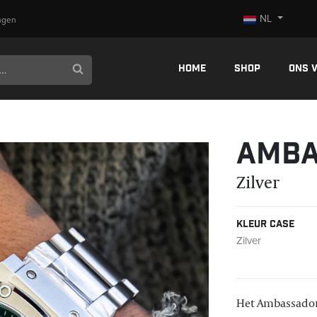
NL
ngen
Home
Shop
Ons 
Amba
Zilver
Kleur case
Zilver
Het Ambassador 