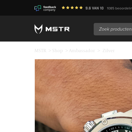
9.6
van
10
1085
beoordeli
Zoeken
naar:
MSTR
>
Shop
>
Ambassador
>
Zilver