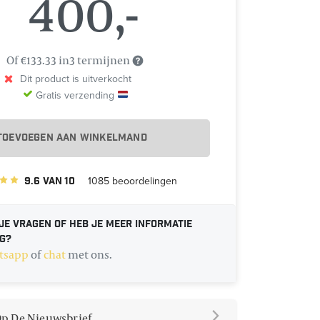
400,-
Of €133.33 in3 termijnen
Dit product is uitverkocht
Gratis verzending
TOEVOEGEN AAN WINKELMAND
9.6
van
10
1085
beoordelingen
je vragen of heb je meer informatie
g?
tsapp
of
chat
met ons.
 Op De Nieuwsbrief