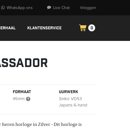
WhatsApp ons
Live Chat
Inloggen
verhaal
Klantenservice
0
ssador
Formaat
Uurwerk
45mm
Seiko VD53
Japans 6-hand
heren horloge in Zilver – Dit horloge is