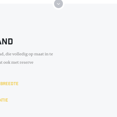
and
d, die volledig op maat in te
omt ook met reserve
 breedte
ntie