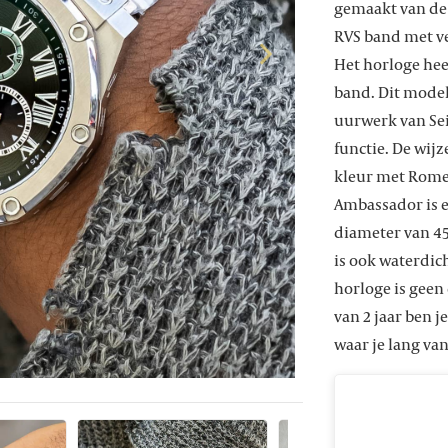
gemaakt van de b
RVS band met ve
Het horloge hee
band. Dit mode
uurwerk van Sei
functie. De wij
kleur met Romei
Ambassador is 
diameter van 4
is ook waterdi
horloge is geen
van 2 jaar ben j
waar je lang van