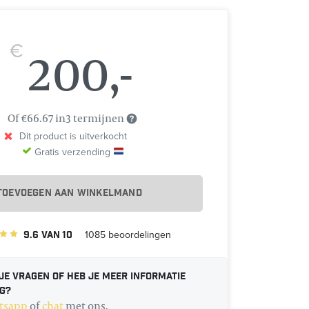
200,-
€
Of €66.67 in3 termijnen
Dit product is uitverkocht
Gratis verzending
TOEVOEGEN AAN WINKELMAND
9.6
van
10
1085
beoordelingen
je vragen of heb je meer informatie
g?
tsapp
of
chat
met ons.