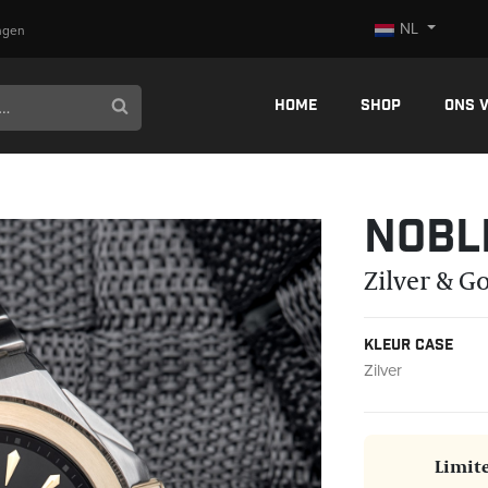
NL
ngen
Home
Shop
Ons 
Nobl
Zilver & G
Kleur case
Zilver
Limite