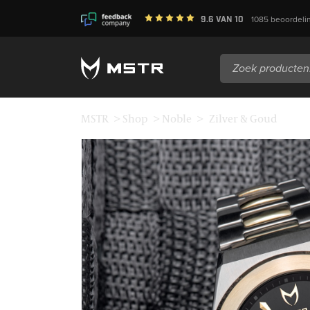
9.6
van
10
1085
beoordeli
Zoeken
naar:
MSTR
>
Shop
>
Noble
>
Zilver & Goud