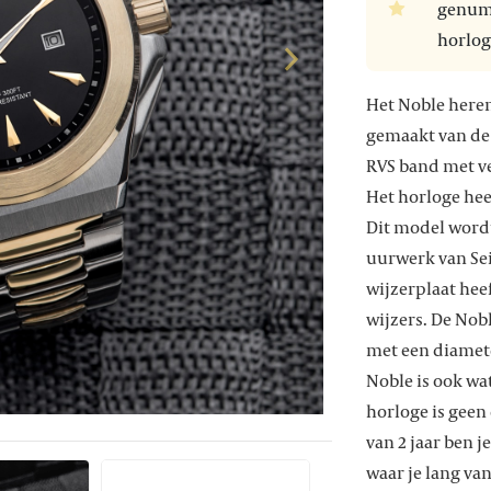
genumm
horlog
Het Noble heren
gemaakt van de b
RVS band met ve
Het horloge hee
Dit model word
uurwerk van Sei
wijzerplaat he
wijzers. De Nob
met een diamet
Noble is ook w
horloge is geen
van 2 jaar ben j
waar je lang van