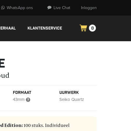
WhatsApp ons
Live Chat
Inloggen
verhaal
Klantenservice
0
e
oud
Formaat
Uurwerk
43mm
Seiko Quartz
d Edition:
100 stuks.
Individueel