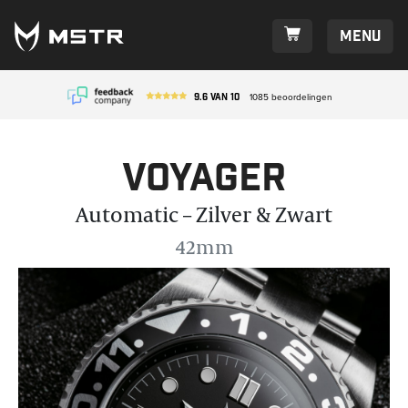
Menu
9.6
van
10
1085
beoordelingen
Voyager
Automatic – Zilver & Zwart
42mm