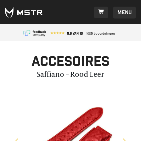
Menu
9.6
van
10
1085
beoordelingen
Accesoires
Saffiano – Rood Leer