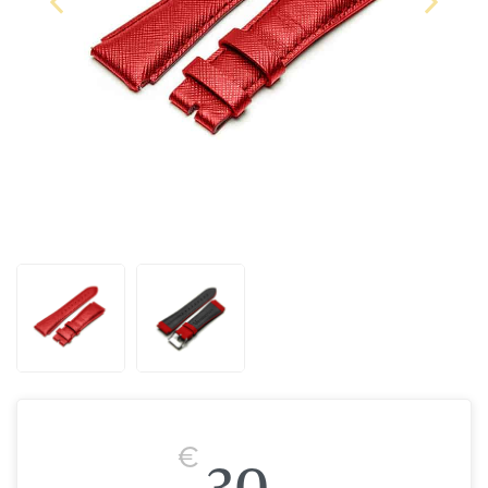
€
30,-